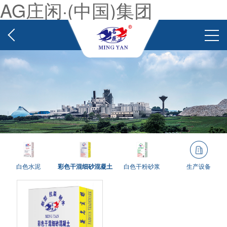
AG庄闲·(中国)集团
白色水泥
彩色干混细砂混凝土
白色干粉砂浆
生产设备