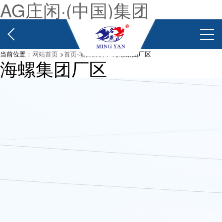
AG庄闲·(中国)集团
当前位置：
网站首页
>
首页-项目案例
> 海螺集团厂区
海螺集团厂区